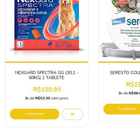
NEXGARD SPECTRA GG (30,1 -
SERESTO COL
60KG) 1 TABLETE
R$19
R$159,90
3
x de
R$66,
3
x de
R$53,30
sem juros