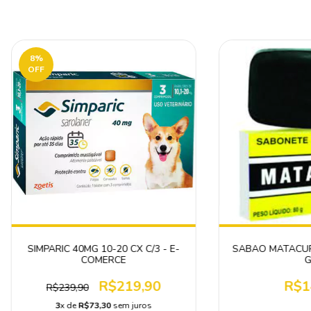
8
%
OFF
SIMPARIC 40MG 10-20 CX C/3 - E-
SABAO MATACUR
COMERCE
G
R$219,90
R$1
R$239,90
3
x de
R$73,30
sem juros