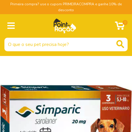
Primeira compra? use o cupom PRIMEIRACOMPRA e ganhe 10% de
desconto
0