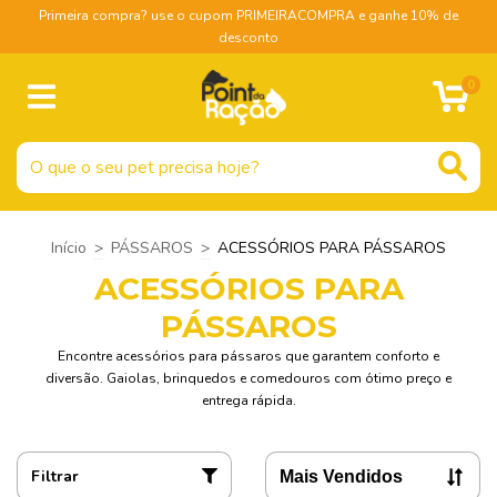
Primeira compra? use o cupom PRIMEIRACOMPRA e ganhe 10% de
desconto
0
Início
>
PÁSSAROS
>
ACESSÓRIOS PARA PÁSSAROS
ACESSÓRIOS PARA
PÁSSAROS
Encontre acessórios para pássaros que garantem conforto e
diversão. Gaiolas, brinquedos e comedouros com ótimo preço e
entrega rápida.
Filtrar