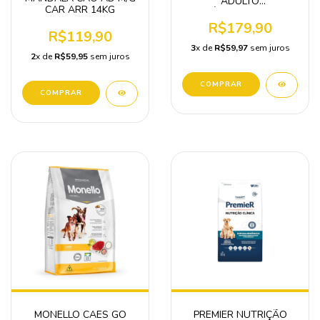
ADULTO
CAR ARR 14KG
MÉDIO/GRANDE
CORDEIRO 14KG
R$179,90
R$119,90
3
x de
R$59,97
sem juros
2
x de
R$59,95
sem juros
MONELLO CAES GO
PREMIER NUTRIÇÃO