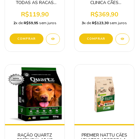
TODAS AS RACAS
CLINICA CÃES
15KG-CARNE COZIDA A
HIPOALERGENICO
VAPOR
HIDROLISADA MÉDIO E
R$119,90
R$369,90
GRANDE PORTE 10,1 KG
2
x de
R$59,95
sem juros
3
x de
R$123,30
sem juros
RAÇÃO QUARTZ
PREMIER NATTU CÃES