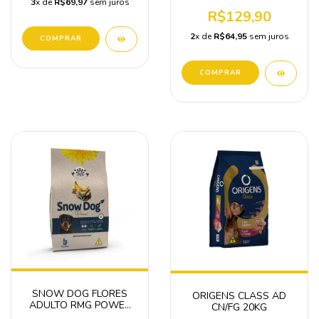
3
x de
R$69,97
sem juros
R$129,90
2
x de
R$64,95
sem juros
SNOW DOG FLORES
ORIGENS CLASS AD
ADULTO RMG POWER
CN/FG 20KG
15kg