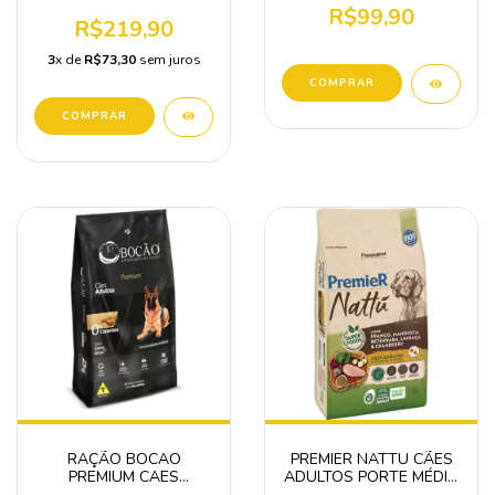
FRANGO COZIDO A
R$99,90
VAPOR
R$219,90
3
x de
R$73,30
sem juros
RAÇÃO BOCAO
PREMIER NATTU CÃES
PREMIUM CAES
ADULTOS PORTE MÉDIO
ADULTOS 15KG
E GRANDE MANDIOCA