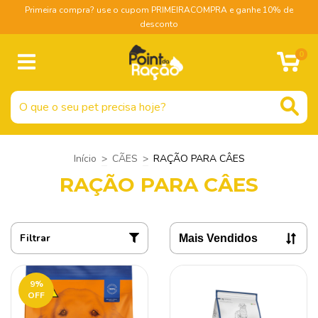
Primeira compra? use o cupom PRIMEIRACOMPRA e ganhe 10% de
desconto
0
Início
>
CÃES
>
RAÇÃO PARA CÂES
RAÇÃO PARA CÂES
Filtrar
9
%
OFF