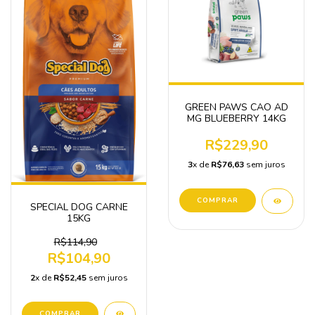
GREEN PAWS CAO AD
MG BLUEBERRY 14KG
R$229,90
3
x de
R$76,63
sem juros
SPECIAL DOG CARNE
15KG
R$114,90
R$104,90
2
x de
R$52,45
sem juros