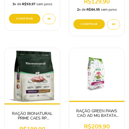
R$129,90
3
x de
R$59,97
sem juros
2
x de
R$64,95
sem juros
RAÇÃO GREEN PAWS
RAÇÃO BIONATURAL
CAO AD MG BATATA
PRIME CAES RP
DOCE 12KG
ADULTOS FRANGO 10,1
R$209,90
KG