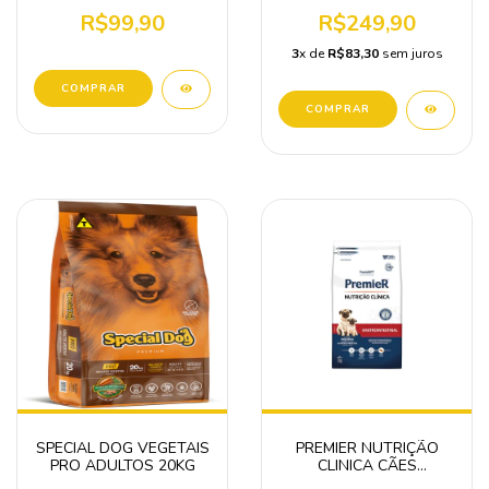
12 KG
R$99,90
R$249,90
3
x de
R$83,30
sem juros
SPECIAL DOG VEGETAIS
PREMIER NUTRIÇÃO
PRO ADULTOS 20KG
CLINICA CÃES
GASTROINTESTINAL