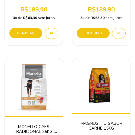
MÉDIAS E GRANDES 15
ADULTOS 15KG
KG
R$189,90
R$189,90
3
x de
R$63,30
sem juros
3
x de
R$63,30
sem juros
MAGNUS T D SABOR
MONELLO CAES
CARNE 15KG
TRADICIONAL 25KG-