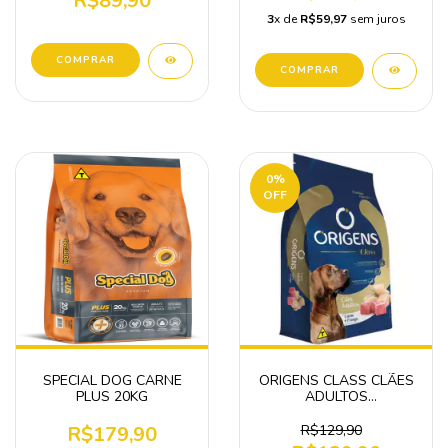
R$89,90
3
x de
R$59,97
sem juros
0
%
OFF
SPECIAL DOG CARNE
ORIGENS CLASS CLÃES
PLUS 20KG
ADULTOS
CARNE/FRANGO 15KG
R$179,90
R$129,90