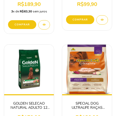
PEQUENO PORTE 2 KG
R$189,90
R$99,90
3
x de
R$63,30
sem juros
COMPRAR
GOLDEN SELECAO
SPECIAL DOG
NATURAL ADULTO 12
ULTRALIFE RAÇAS
KG
PEQUENAS ADULTO
10,1KG