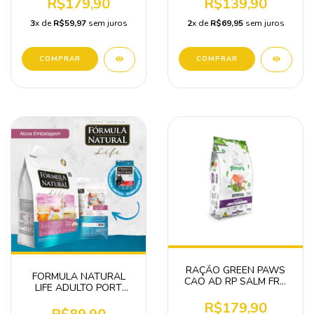
R$179,90
R$139,90
3
x de
R$59,97
sem juros
2
x de
R$69,95
sem juros
RAÇÃO GREEN PAWS
FORMULA NATURAL
CAO AD RP SALM FRA
LIFE ADULTO PORT
10,1KG
MINI/PEQ 2,5KG
R$179,90