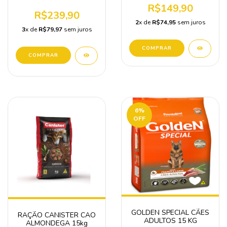
RAÇAS PEQUENAS
R$149,90
15KG
R$239,90
2
x de
R$74,95
sem juros
3
x de
R$79,97
sem juros
COMPRAR
6
%
OFF
GOLDEN SPECIAL CÃES
RAÇÃO CANISTER CAO
ADULTOS 15 KG
ALMONDEGA 15kg