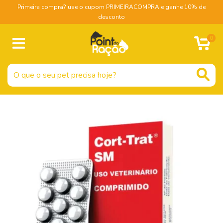
Primeira compra? use o cupom PRIMEIRACOMPRA e ganhe 10% de
desconto
0