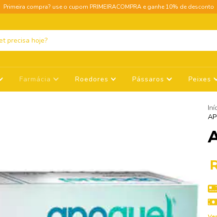
Primeira compra? use o cupom PRIMEIRACOMPRA e ganhe 10% de desconto
Farmácia
Roedores
Pássaros
Peixes
Iní
AP
Ver