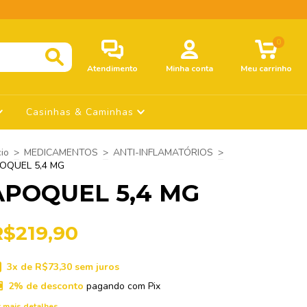
0
Atendimento
Minha conta
Meu carrinho
Casinhas & Caminhas
cio
>
MEDICAMENTOS
>
ANTI-INFLAMATÓRIOS
>
OQUEL 5,4 MG
APOQUEL 5,4 MG
R$219,90
3
x de
R$73,30
sem juros
2% de desconto
pagando com Pix
 mais detalhes