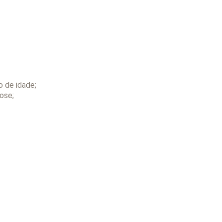
o de idade;
dose;