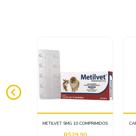
JR 200 ML
METILVET 5MG 10 COMPRIMIDOS
CA
0
R$29,90