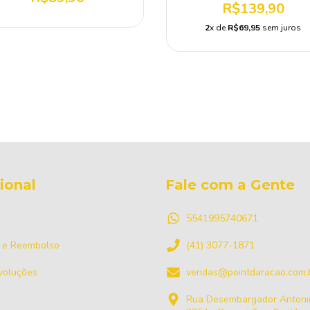
R$139,90
2
x de
R$69,95
sem juros
cional
Fale com a Gente
5541995740671
 e Reembolso
(41) 3077-1871
voluções
vendas@pointdaracao.com.
Rua Desembargador Antonio