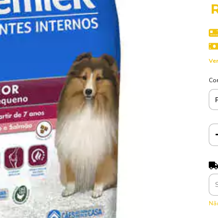
Ver
Co
Ent
Não