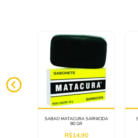
 270 GR.
SABAO MATACURA SARNICIDA
80 GR
0
R$14,90