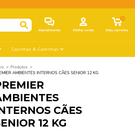
0
Atendimento
Minha conta
Meu carrinho
Casinhas & Caminhas
cio
>
Produtos
>
EMIER AMBIENTES INTERNOS CÃES SENIOR 12 KG
PREMIER
AMBIENTES
INTERNOS CÃES
SENIOR 12 KG