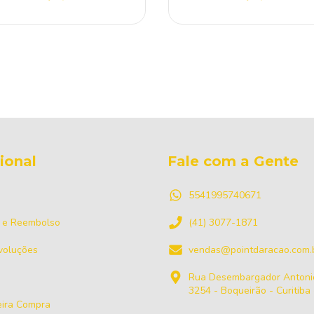
cional
Fale com a Gente
5541995740671
 e Reembolso
(41) 3077-1871
voluções
vendas@pointdaracao.com.
Rua Desembargador Antonio
3254 - Boqueirão - Curitiba
ira Compra