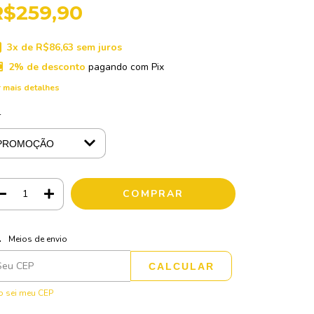
R$259,90
3
x de
R$86,63
sem juros
2% de desconto
pagando com Pix
 mais detalhes
r
ALTERAR CEP
regas para o CEP:
Meios de envio
CALCULAR
 sei meu CEP