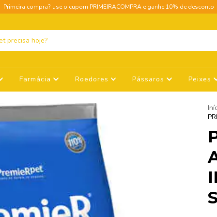
Primeira compra? use o cupom PRIMEIRACOMPRA e ganhe 10% de desconto
Farmácia
Roedores
Pássaros
Peixes
Iní
PR