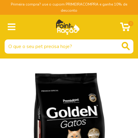
Primeira compra? use o cupom PRIMEIRACOMPRA e ganhe 10% de
desconto
0